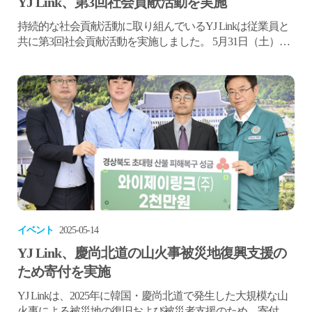
YJ Link、第3回社会貢献活動を実施
持続的な社会貢献活動に取り組んでいるYJ Linkは従業員と
共に第3回社会貢献活動を実施しました。 5月31日（土）午
前、大邱（テグ）市南区総合福祉館にて、社員21名が参加
した今回の活動ではYJ Linkが6百万ウォン相当の学用品や文
化商品券などを準備し、子どもたちに寄贈しました。 社員
たちは早朝から役割を分担し、筆箱、ノート、メモ帳、付
箋、バインダー、鉛筆、ボールペン、テープ...
イベント
2025-05-14
YJ Link、慶尚北道の山火事被災地復興支援の
ため寄付を実施
YJ Linkは、2025年に韓国・慶尚北道で発生した大規模な山
火事による被災地の復旧および被災者支援のため、寄付金