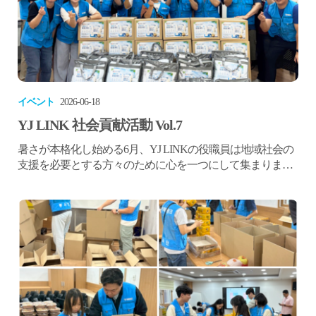
イベント
2026-06-18
YJ LINK 社会貢献活動 Vol.7
暑さが本格化し始める6月、YJ LINKの役職員は地域社会の
支援を必要とする方々のために心を一つにして集まりまし
た。今回のボランティア活動は達城郡総合社会福祉館とと
もに実施され、これから迎える猛暑に備えて、冷感グッズ
や健康食品、食料品、生活用品などを詰め合わせた「サマ
ーケアキット」を準備しました。役職員たちは早朝から集
まり、受け取る方々の笑顔を思い浮かべながら一つひとつ
丁寧に梱包し、直接届けること...