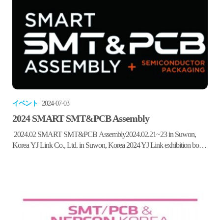
した。上半期、下半期それぞれ1回実施し、計2回行う予定
の今回のボランティア活動は、社員を対象に自由に募集し
実施されました。先月の告知直後に必要な人数がすべて
集...
イベント
2024-07-03
2024 SMART SMT&PCB Assembly
2024.02 SMART SMT&PCB Assembly2024.02.21~23 in Suwon,
Korea YJ Link Co., Ltd. in Suwon, Korea 2024 YJ Link exhibition booth
during the SMART SMT&PCB Assembly 2024, in Suwon, Korea....