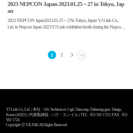
2023 NEPCON Japan 2023.01.25 ~ 27 in Tokyo, Jap
an
2023 NEPCON Japan2023.01.25 ~ 27in Tokyo, Japan YJ Link Co.,
Ltd. in Nepcon Japan 2023 YJ Link exhibition booth during the Nepcon
Japan 2023, in Tokyo, Japan. Pictures
2
3
1
YJ Link Co.,Ltd. | 本社 : 110, Secheon-ro 1-gil, Dasa-eup, Dalseong-gun, Daegu,
Korea (42921) | 代表取締役 : パク・スンイル | TEL : 053 592 1723 | FAX : 053
592 1724
Copyright ⓒ YJLINK All Rights Reserved.