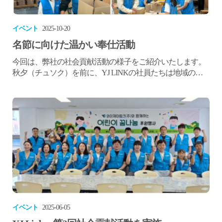
イベント
2025-10-20
名節に向けた温かい奉仕活動
今回は、弊社の社会貢献活動の様子をご紹介いたします。
秋夕（チュソク）を前に、YJ LINKの社員たちは地域の恵
まれない方々に温かい気持ちを届けるため、奉仕活動を行
いました。今回の活動は大邱市達城郡総合社会福祉館で実
施され、地域住民と共に名節の喜びを分かち合う時間とな
りました。 弊社は今回、総額500万ウォン相当の名節ギフ
トセットを用意しました。チヂミ、ソンピョン（餅）、伝
統菓子、果物、レ...
イベント
2025-06-05