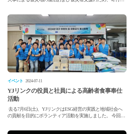
を提供いたしました。今回の寄付は、2025年3月に慶尚北道
義城郡から発生し、安東市、盈徳郡、英陽郡、青松郡など
へ拡大し、史上最悪の人的・物的被害をもたらした大規模
な山火事を受けて行われたものです。YJ Linkは、この山火
事で甚大な被害を受けた地域住民の一日も早い生活再建と
地域復興を...
イベント
2024-07-11
YJリンクの役員と社員による高齢者食事奉仕
活動
去る7月6日(土)、YJリンクはESG経営の実践と地域社会へ
の貢献を目的にボランティア活動を実施しました。 今回の
ボランティア活動は、ESG経営の一環として地域社会との
共生を通じて持続可能な経営を実践するために推進されま