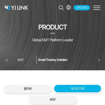
견적 문의
KR
EN
PRODUCT
JP
CH
Global SMT Platform Leader
SMT
Smart Factory Solution
릴타워
매거진 타워
AGV