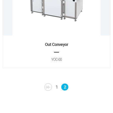
Out Conveyor
YOC-00
1
2